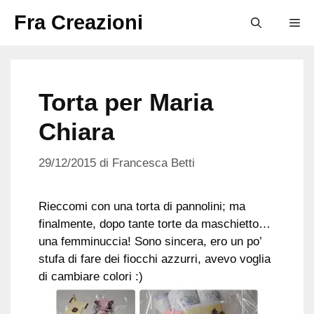
Vai
Fra Creazioni
M
al
contenuto
Torta per Maria
Chiara
29/12/2015
di
Francesca Betti
Rieccomi con una torta di pannolini; ma
finalmente, dopo tante torte da maschietto…
una femminuccia! Sono sincera, ero un po’
stufa di fare dei fiocchi azzurri, avevo voglia
di cambiare colori :)