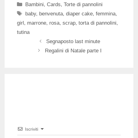
Categorie
Bambini
,
Cards
,
Torte di pannolini
Tag
baby
,
benvenuta
,
diaper cake
,
femmina
,
girl
,
marrone
,
rosa
,
scrap
,
torta di pannolini
,
tutina
Segnaposto last minute
Regalini di Natale parte I
Iscriviti