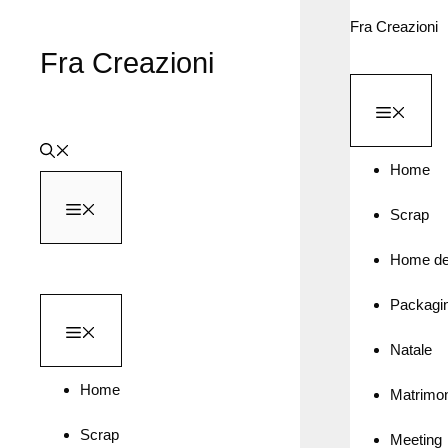
Vai
Fra Creazioni
al
Fra Creazioni
contenuto
MEN
Home
MENU
Scrap
Home de
Packagi
MENU
Natale
Home
Matrimo
Scrap
Meeting