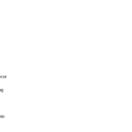
U
cor
ng
nio