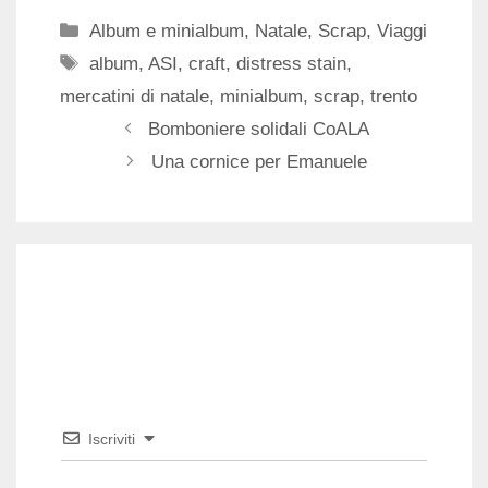
Categorie
Album e minialbum
,
Natale
,
Scrap
,
Viaggi
Tag
album
,
ASI
,
craft
,
distress stain
,
mercatini di natale
,
minialbum
,
scrap
,
trento
Bomboniere solidali CoALA
Una cornice per Emanuele
Iscriviti