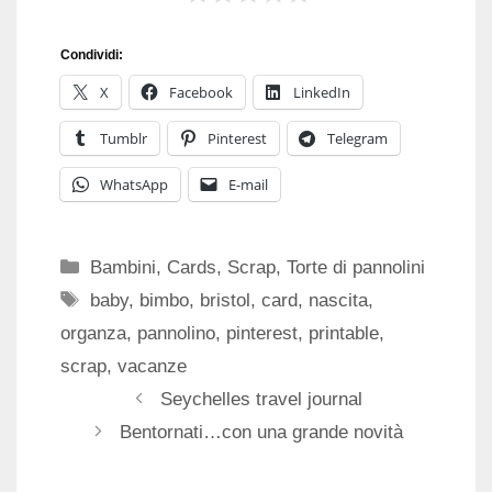
Condividi:
X
Facebook
LinkedIn
Tumblr
Pinterest
Telegram
WhatsApp
E-mail
Categorie
Bambini
,
Cards
,
Scrap
,
Torte di pannolini
Tag
baby
,
bimbo
,
bristol
,
card
,
nascita
,
organza
,
pannolino
,
pinterest
,
printable
,
scrap
,
vacanze
Seychelles travel journal
Bentornati…con una grande novità