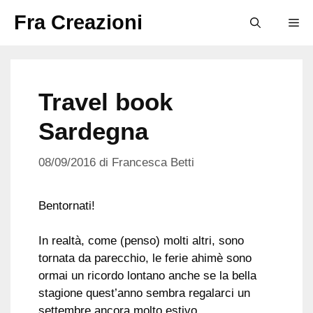
Vai
Fra Creazioni
M
al
contenuto
Travel book
Sardegna
08/09/2016
di
Francesca Betti
Bentornati!
In realtà, come (penso) molti altri, sono
tornata da parecchio, le ferie ahimè sono
ormai un ricordo lontano anche se la bella
stagione quest’anno sembra regalarci un
settembre ancora molto estivo…