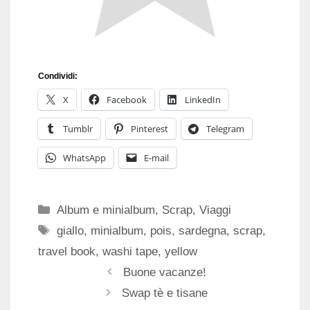
Condividi:
X
Facebook
LinkedIn
Tumblr
Pinterest
Telegram
WhatsApp
E-mail
Categorie
Album e minialbum
,
Scrap
,
Viaggi
Tag
giallo
,
minialbum
,
pois
,
sardegna
,
scrap
,
travel book
,
washi tape
,
yellow
Buone vacanze!
Swap tè e tisane