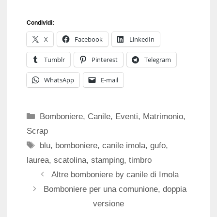
Condividi:
X
Facebook
LinkedIn
Tumblr
Pinterest
Telegram
WhatsApp
E-mail
Categorie
Bomboniere
,
Canile
,
Eventi
,
Matrimonio
,
Scrap
Tag
blu
,
bomboniere
,
canile imola
,
gufo
,
laurea
,
scatolina
,
stamping
,
timbro
Altre bomboniere by canile di Imola
Bomboniere per una comunione, doppia
versione