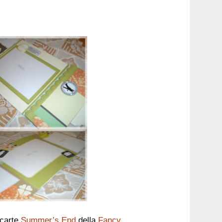
 carte
Summer’s End
della
Fancy