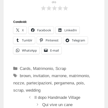
olo
Condividi:
X
Facebook
LinkedIn
Tumblr
Pinterest
Telegram
WhatsApp
E-mail
Categorie
Cards
,
Matrimonio
,
Scrap
Tag
brown
,
invitation
,
marrone
,
matrimonio
,
nozze
,
partecipazioni
,
pergamena
,
pois
,
scrap
,
wedding
Il dopo Handmade Village
Qui vive un cane