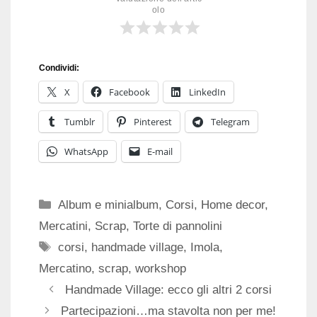
olo
Condividi:
X
Facebook
LinkedIn
Tumblr
Pinterest
Telegram
WhatsApp
E-mail
Categorie
Album e minialbum
,
Corsi
,
Home decor
,
Mercatini
,
Scrap
,
Torte di pannolini
Tag
corsi
,
handmade village
,
Imola
,
Mercatino
,
scrap
,
workshop
Handmade Village: ecco gli altri 2 corsi
Partecipazioni…ma stavolta non per me!