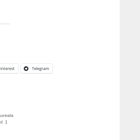
interest
Telegram
aureata
l. 1