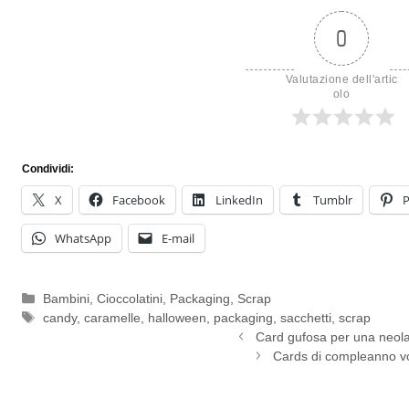
0
Valutazione dell'artic
olo
Condividi:
X
Facebook
LinkedIn
Tumblr
P
WhatsApp
E-mail
Categorie
Bambini
,
Cioccolatini
,
Packaging
,
Scrap
Tag
candy
,
caramelle
,
halloween
,
packaging
,
sacchetti
,
scrap
Card gufosa per una neol
Cards di compleanno vo