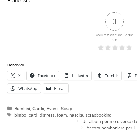
Francesca
0
Valutazione dell'artic
olo
Condividi:
X
Facebook
LinkedIn
Tumblr
P
WhatsApp
E-mail
Categorie
Bambini
,
Cards
,
Eventi
,
Scrap
Tag
bimbo
,
card
,
distress
,
foam
,
nascita
,
scrapbooking
Un album per me diverso da
Ancora bomboniere per il 