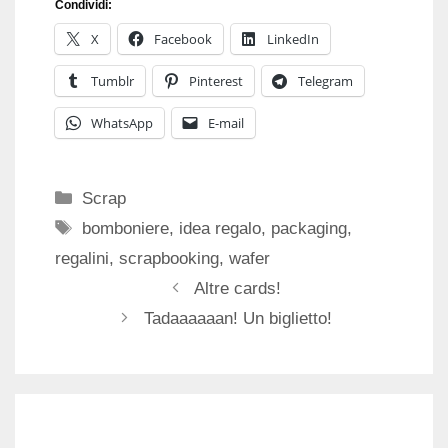
Condividi:
X
Facebook
LinkedIn
Tumblr
Pinterest
Telegram
WhatsApp
E-mail
Categorie
Scrap
Tag
bomboniere
,
idea regalo
,
packaging
,
regalini
,
scrapbooking
,
wafer
Altre cards!
Tadaaaaaan! Un biglietto!