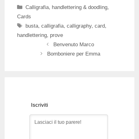
Categorie
Calligrafia, handlettering & doodling
,
Cards
Tag
busta
,
calligrafia
,
calligraphy
,
card
,
handlettering
,
prove
Benvenuto Marco
Bomboniere per Emma
Iscriviti