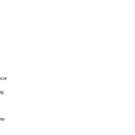
U
cor
ng
nio