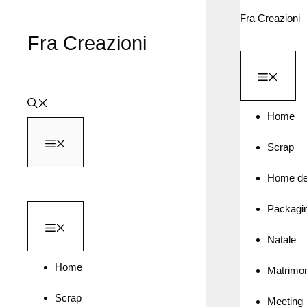
Vai
Fra Creazioni
al
Fra Creazioni
contenuto
MEN
Home
MENU
Scrap
Home de
Packagi
MENU
Natale
Home
Matrimo
Scrap
Meeting