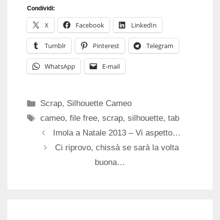
Condividi:
X
Facebook
LinkedIn
Tumblr
Pinterest
Telegram
WhatsApp
E-mail
Categorie
Scrap
,
Silhouette Cameo
Tag
cameo
,
file free
,
scrap
,
silhouette
,
tab
Imola a Natale 2013 – Vi aspetto…
Ci riprovo, chissà se sarà la volta
buona…