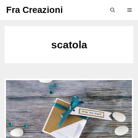
Vai
Fra Creazioni
M
al
contenuto
scatola