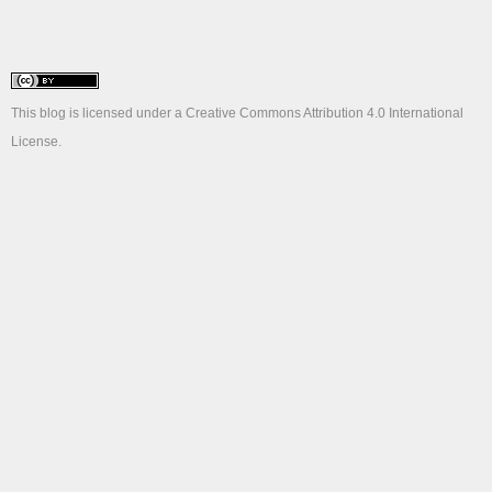
This blog is licensed under a
Creative Commons Attribution 4.0 International
License
.