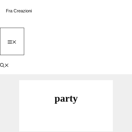
Vai
Fra Creazioni
al
contenuto
MENU
party