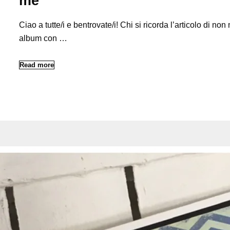
me”
Ciao a tutte/i e bentrovate/i! Chi si ricorda l’articolo di n
album con …
Read more