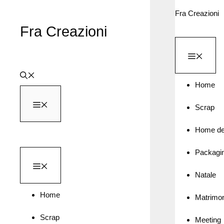
Vai
Fra Creazioni
al
Fra Creazioni
contenuto
MEN
Home
MENU
Scrap
Home de
Packagi
MENU
Natale
Home
Matrimo
Scrap
Meeting