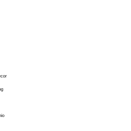
U
cor
ng
nio