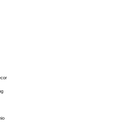
U
cor
ng
nio