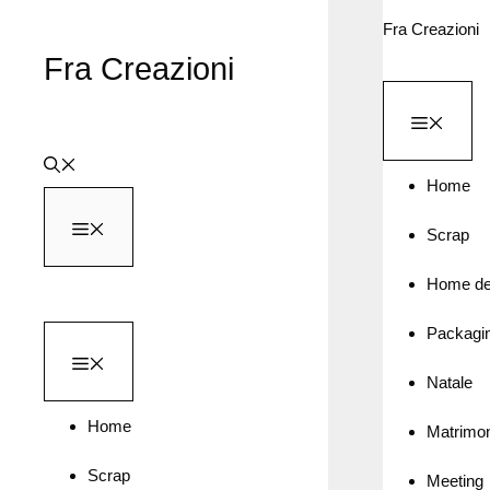
Vai
Fra Creazioni
al
Fra Creazioni
contenuto
MEN
Home
MENU
Scrap
Home de
Packagi
MENU
Natale
Home
Matrimo
Scrap
Meeting