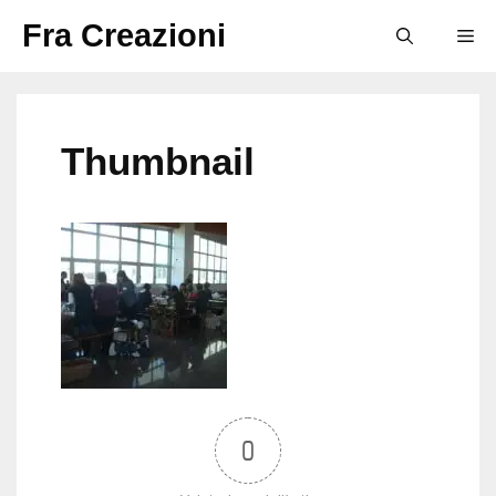
Vai
Fra Creazioni
M
al
contenuto
Thumbnail
0