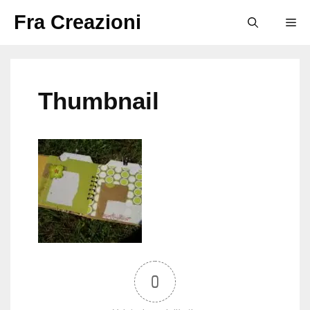
Vai
Fra Creazioni
M
al
contenuto
Thumbnail
0