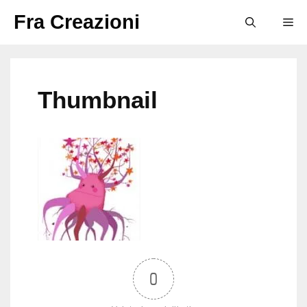
Vai
Fra Creazioni
M
al
contenuto
Thumbnail
0