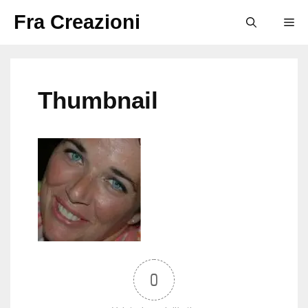
Vai
Fra Creazioni
M
al
contenuto
Thumbnail
0