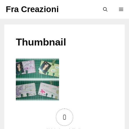
Vai
Fra Creazioni
M
al
contenuto
Thumbnail
0