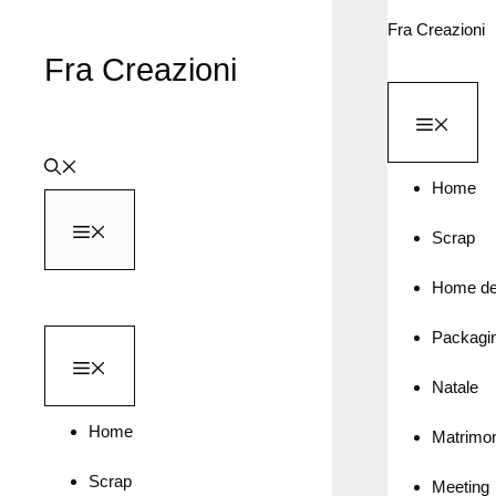
Vai
Fra Creazioni
al
Fra Creazioni
contenuto
MEN
Home
MENU
Scrap
Home de
Packagi
MENU
Natale
Home
Matrimo
Scrap
Meeting