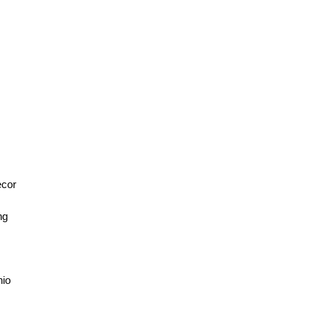
U
cor
ng
nio