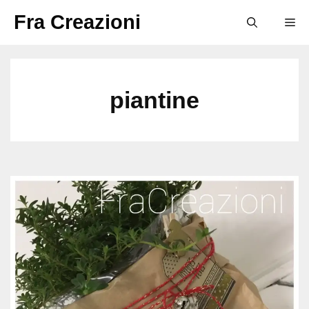
Vai
Fra Creazioni
M
al
contenuto
piantine