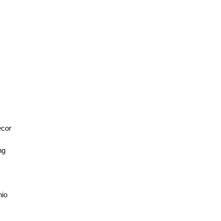
U
cor
ng
nio