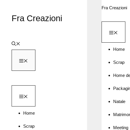
Vai
Fra Creazioni
al
Fra Creazioni
contenuto
MEN
Home
MENU
Scrap
Home de
Packagi
MENU
Natale
Home
Matrimo
Scrap
Meeting