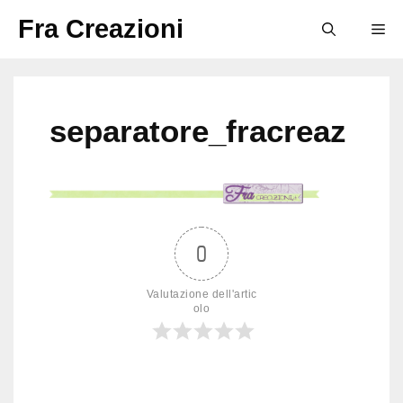
Vai
Fra Creazioni
M
al
contenuto
separatore_fracreaz
0
Valutazione dell'artic
olo