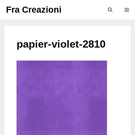
Vai
Fra Creazioni
M
al
contenuto
papier-violet-2810