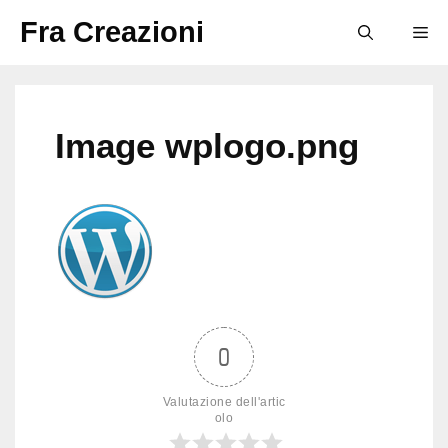
Vai
Fra Creazioni
M
al
contenuto
Image wplogo.png
0
Valutazione dell'artic
olo