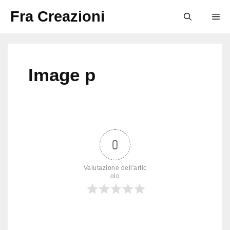
Vai
Fra Creazioni
M
al
contenuto
Image p
0
Valutazione dell'artic
olo