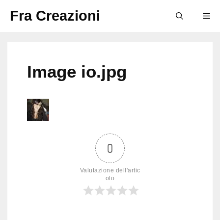
Vai
Fra Creazioni
M
al
contenuto
Image io.jpg
0
Valutazione dell'artic
olo