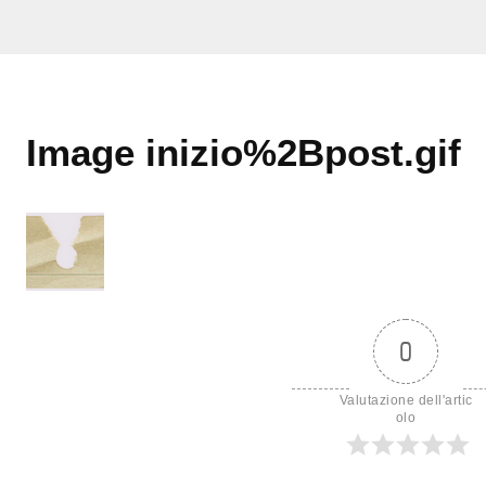
Image inizio%2Bpost.gif
0
Valutazione dell'artic
olo