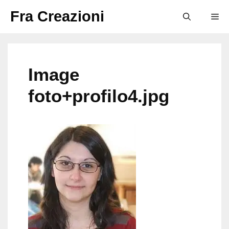
Vai
Fra Creazioni
M
al
contenuto
Image
foto+profilo4.jpg