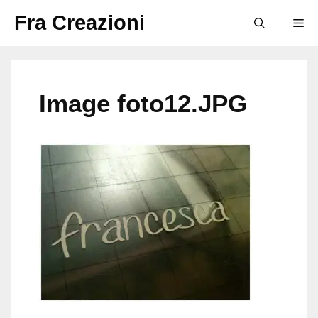
Vai
Fra Creazioni
M
al
contenuto
Image foto12.JPG