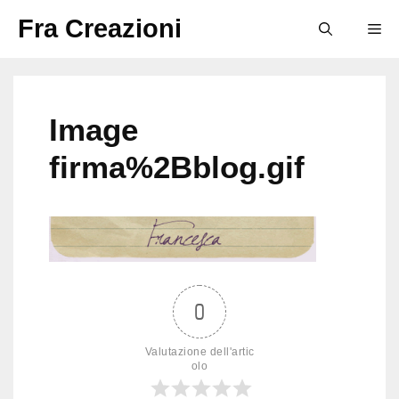
Vai
Fra Creazioni
M
al
contenuto
Image
firma%2Bblog.gif
0
Valutazione dell'artic
olo