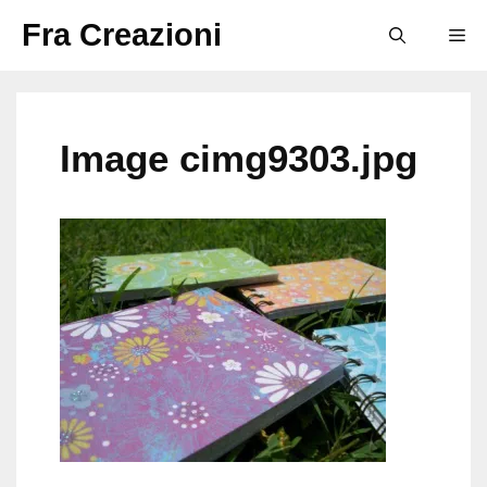
Vai
Fra Creazioni
M
al
contenuto
Image cimg9303.jpg