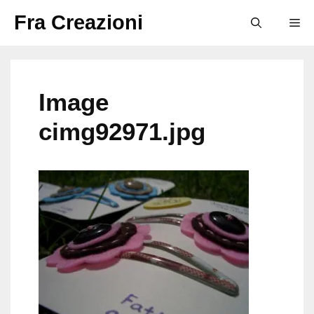
Vai
Fra Creazioni
M
al
contenuto
Image
cimg92971.jpg