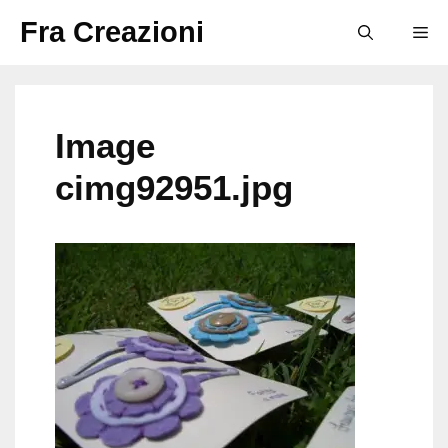
Vai
Fra Creazioni
M
al
contenuto
Image
cimg92951.jpg