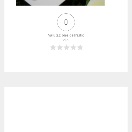
0
Valutazione dell'artic
olo