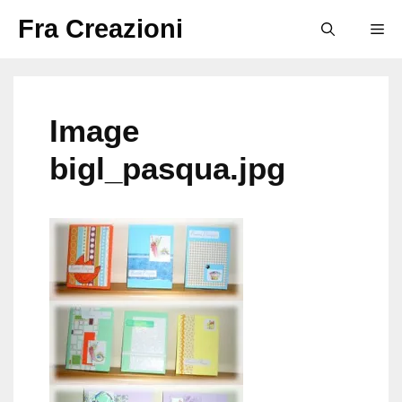
Vai
Fra Creazioni
M
al
contenuto
Image
bigl_pasqua.jpg