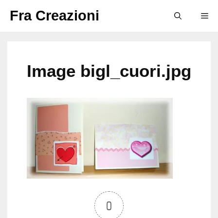
Vai
Fra Creazioni
M
al
contenuto
Image bigl_cuori.jpg
0