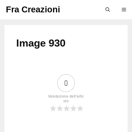
Vai
Fra Creazioni
M
al
contenuto
Image 930
0
Valutazione dell'artic
olo