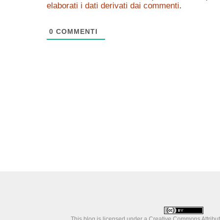
elaborati i dati derivati dai commenti
.
0
COMMENTI
This blog is licensed under a
Creative Commons Attributi