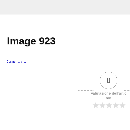
Image 923
0
Valutazione dell'artic
olo