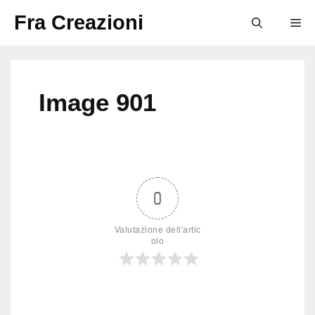
Vai
Fra Creazioni
M
al
contenuto
Image 901
0
Valutazione dell'artic
olo