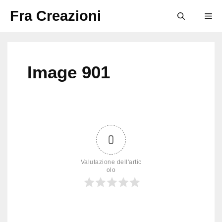
Vai
Fra Creazioni
M
al
contenuto
Image 901
0
Valutazione dell'artic
olo