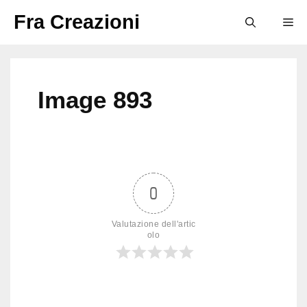
Vai
Fra Creazioni
M
al
contenuto
Image 893
0
Valutazione dell'artic
olo