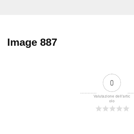
Image 887
0
Valutazione dell'artic
olo