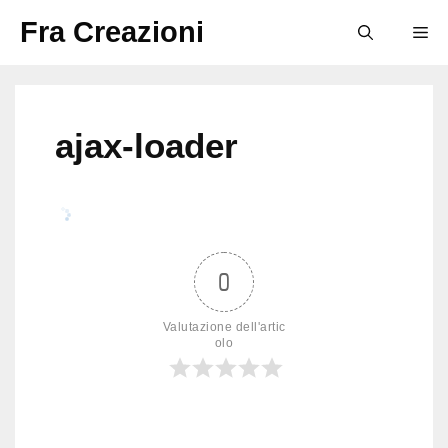
Vai
Fra Creazioni
M
al
contenuto
ajax-loader
0
Valutazione dell'artic
olo