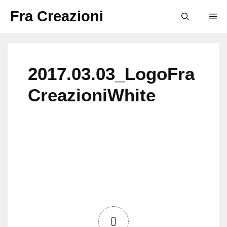
Vai
Fra Creazioni
M
al
contenuto
2017.03.03_LogoFra
CreazioniWhite
0